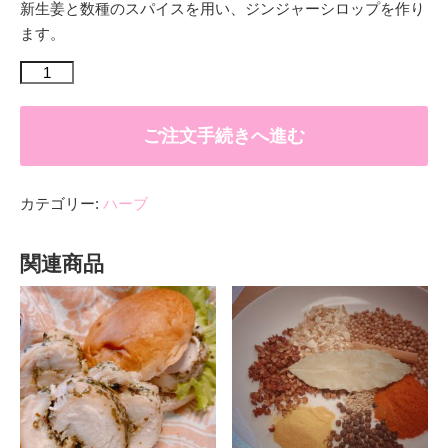
新生姜と数種のスパイスを用い、ジンジャーシロップを作り
ます。
ジ
ン
ジ
ャ
ー
ご注文手続きへ進む
シ
ロ
ッ
プ
レ
カテゴリー:
ハーブ
ッ
ス
ン
関連商品
ワ
ー
ク
シ
ョ
ッ
プ
個